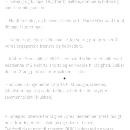
- Træning og kampe: Udgifter til halleje, dommere, bolde og
andet træningsudstyr.
- Holdtilmelding og licenser: Gebyrer til DanskHåndbold for at
deltage i turneringer.
- Trænere og ledere: Uddannelse, kurser og godtgørelser til
vores engagerede trænere og holdledere.
- Klubtøj: Som spiller i ØHK Hedensted stiller vi et spillersæt
bestående af 2 t-shirts, shorts og en hoodie til rådighed. Spiller
du i en 2-årig periode, er tøjpakken din.
- Sociale arrangementer: Støtte til klubdage, stævner,
juleafslutninger og andre fælles aktiviteter, der styrker
sammenholdet i klubben.
Vi arbejder løbende for at give vores medlemmer mest muligt
ud af kontingentet – både på og udenfor banen.
Tak fordi du er med til at støtte ØHK Hedensted og vores