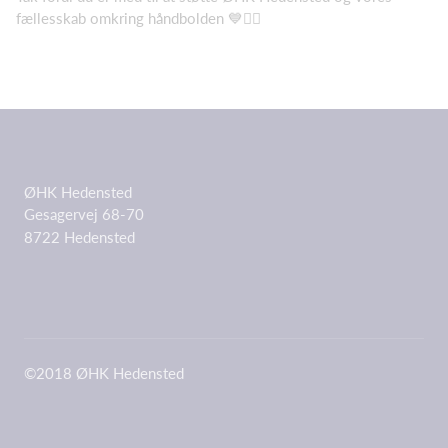
fællesskab omkring håndbolden 💙🤾‍♀️
ØHK Hedensted
Gesagervej 68-70
8722 Hedensted
©2018 ØHK Hedensted