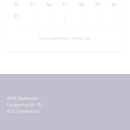
24
25
26
27
28
29
30
31
1
2
3
4
5
6
Ingen aktiviteter denne dag
ØHK Hedensted
Gesagervej 68-70
8722 Hedensted