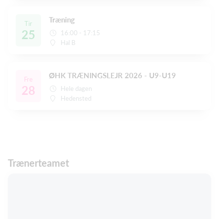
Træning
Tir
25
16:00 - 17:15
Hal B
ØHK TRÆNINGSLEJR 2026 - U9-U19
Fre
28
Hele dagen
Hedensted
Trænerteamet