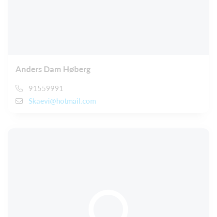
Anders Dam Høberg
91559991
Skaevi@hotmail.com