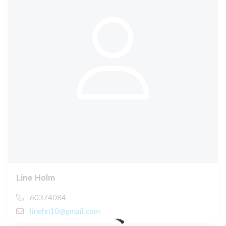
Line Holm
60374084
linehn10@gmail.com