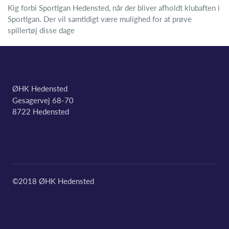
Kig forbi Sportigan Hedensted, når der bliver afholdt klubaften i
Sportigan. Der vil samtidigt være mulighed for at prøve
spillertøj disse dage
ØHK Hedensted
Gesagervej 68-70
8722 Hedensted
©2018 ØHK Hedensted